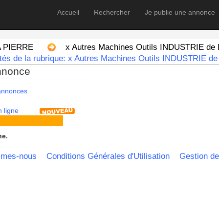
Accueil
Rechercher
Je publie une annonce
A PIERRE
x Autres Machines Outils INDUSTRIE de
tés de la rubrique: x Autres Machines Outils INDUSTRIE de
nnonce
 annonces
 ligne
he.
mmes-nous
Conditions Générales d'Utilisation
Gestion de