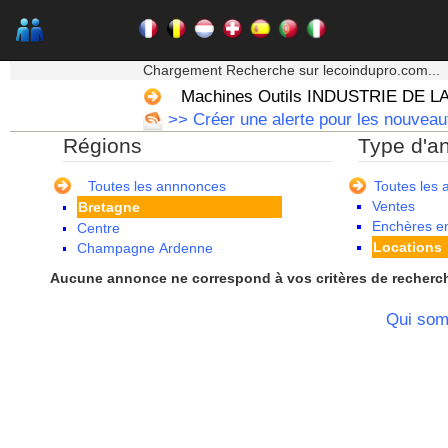
★★★ Mon moteur de recherche ★★★
Chargement Recherche sur lecoindupro.com...
Machines Outils INDUSTRIE DE L
Alsace
>> Créer une alerte pour les nouveau
Aquitaine
Régions
Type d'a
Auvergne
Basse Normandie
Bourgogne
Toutes les annnonces
Toutes les
Ventes
Bretagne
Enchères en
Centre
Locations
Champagne Ardenne
Corse
Aucune annonce ne correspond à vos critères de recherc
Franche Comte - Suisse
Guadeloupe
Qui so
Guyane
Haute Normandie
Ile de France
La Réunion
Languedoc Roussillon
Limousin