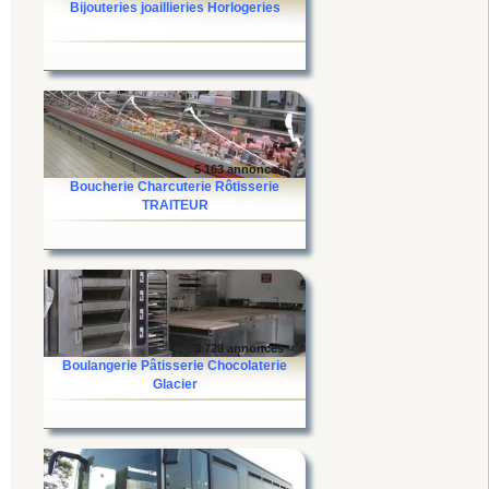
Bijouteries joaillieries Horlogeries
5 163 annonces
Boucherie Charcuterie Rôtisserie
TRAITEUR
3 728 annonces
Boulangerie Pâtisserie Chocolaterie
Glacier