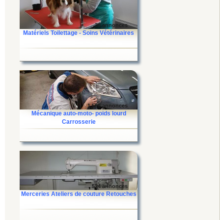
36 annonces
Matériels Toilettage - Soins Vétérinaires
1 506 annonces
Mécanique auto-moto- poids lourd
Carrosserie
524 annonces
Merceries Ateliers de couture Retouches