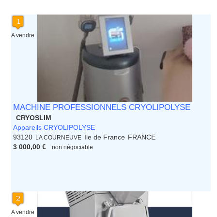
Languedoc Roussillon
Limousin
Lorraine
Martinique
A vendre
Mayotte
Midi Pyrenees - Espagne -
Portugal
Nord Pas de Calais - Belgique -
Pays Bas
Pays de la Loire
Picardie
MACHINE PROFESSIONNELS CRYOLIPOLYSE
Poitou Charentes
CRYOSLIM
Principauté de Monaco
Appareils CRYOLIPOLYSE
Provence Alpes Cote d'Azur -
93120
Ile de France
FRANCE
LA COURNEUVE
Italie
3 000,00 €
non négociable
Rhone Alpes
A vendre