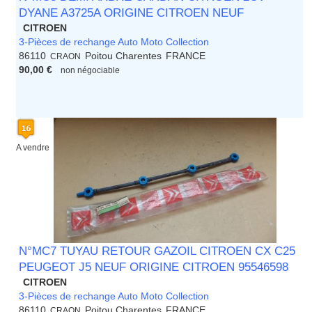
DYANE A3725A ORIGINE CITROEN NEUF
CITROEN
3-Pièces de rechange Auto Moto Collection
86110
Poitou Charentes
FRANCE
CRAON
90,00 €
non négociable
A vendre
N°MC7 TUYAU RETOUR GAZOIL CITROEN CX C25
PEUGEOT J5 NEUF ORIGINE CITROEN 95546598
CITROEN
3-Pièces de rechange Auto Moto Collection
86110
Poitou Charentes
FRANCE
CRAON