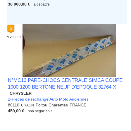
38 000,00 €
à débattre
A vendre
N°MC13 PARE-CHOCS CENTRALE SIMCA COUPE
1000 1200 BERTONE NEUF D’EPOQUE 32764 X
CHRYSLER
2-Pièces de rechange Auto Moto Anciennes
86110
Poitou Charentes
FRANCE
CRAON
450,00 €
non négociable