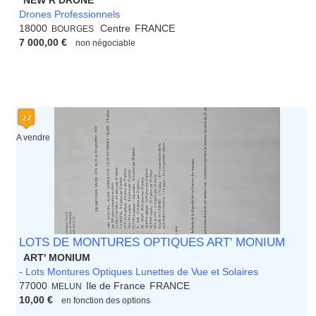
NEW R DRONE
Drones Professionnels
18000
Centre
FRANCE
BOURGES
7 000,00 €
non négociable
A vendre
LOTS DE MONTURES OPTIQUES ART' MONIUM
ART' MONIUM
- Lots Montures Optiques Lunettes de Vue et Solaires
77000
Ile de France
FRANCE
MELUN
10,00 €
en fonction des options