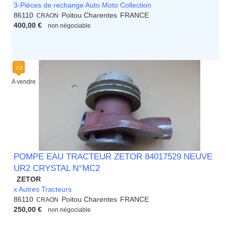
3-Pièces de rechange Auto Moto Collection
86110
Poitou Charentes
FRANCE
CRAON
400,00 €
non négociable
A vendre
POMPE EAU TRACTEUR ZETOR 84017529 NEUVE
UR2 CRYSTAL N°MC2
ZETOR
x Autres Tracteurs
86110
Poitou Charentes
FRANCE
CRAON
250,00 €
non négociable