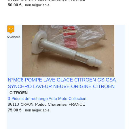
50,00 €
non négociable
A vendre
N°MC6 POMPE LAVE GLACE CITROEN GS GSA
SYNCHRO LAVEUR NEUVE ORIGINE CITROEN
CITROEN
3-Pièces de rechange Auto Moto Collection
86110
Poitou Charentes
FRANCE
CRAON
75,00 €
non négociable