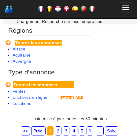
★★★ Mon moteur de recherche ★★★
Chargement Recherche sur lecoindupro.com...
Régions
Toutes les annnonces
Alsace
Aquitaine
Auvergne
Basse Normandie
Type d'annonce
Bourgogne
Bretagne
Toutes les annonces
Centre
Ventes
Champagne Ardenne
Enchères en ligne
Corse
Locations
Franche Comte - Suisse
Guadeloupe
Guyane
Liste mise à jour toutes les 30 minutes.
Haute Normandie
Ile de France
<<
Préc.
1
2
3
4
5
6
...
Suiv.
La Réunion