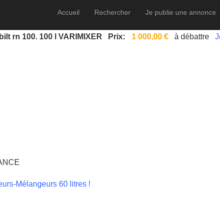
Accueil
Rechercher
Je publie une annonce
bilt rn 100. 100 l VARIMIXER
Prix:
1 000,00 €
à débattre
J
ANCE
eurs-Mélangeurs 60 litres !