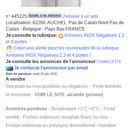
n° 445125
J'envoie à un ami
Localisation:
62260
AUCHEL
Pas de Calais
Nord Pas de
:
Calais - Belgique - Pays Bas
FRANCE
Je consulte la rubrique:
Armoires INOX Négatives 1 2
et 4 portes
Créer une alerte pour les nouveautés de la rubrique
Armoires INOX Négatives 1 2 et 4 portes !
Je consulte les annonces de l'annonceur:
CAMILLETTE
Je contacte l'annonceur par email
Date de parution:
jeudi 25 juin 2026
A vendre
Skinplate ou inox positives ou négatives – Porte bombée
et réversible -
VOIR LE SITE: alcambr (promo)
Armoires positives
- Température +2°C +8°C. - Froid
ventilé - Finition extérieure skinplate blanc ou inox -
Finition intérieure en polystyrol thermoformé - Isolation