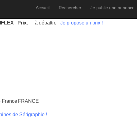
Accueil
Rechercher
Je publie une annonce
IFLEX
Prix:
à débattre
Je propose un prix !
e France
FRANCE
hines de Sérigraphie !