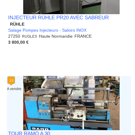
INJECTEUR RÜHLE PR20 AVEC SABREUR
RÜHLE
Salage Pompes Injecteurs - Saloirs INOX
27250
Haute Normandie
FRANCE
RUGLES
3 800,00 €
A vendre
TOUR RAMO A 30