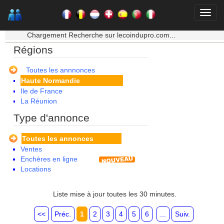
Bourgogne
Bretagne
Centre
★★★ Mon moteur de recherche ★★★
Champagne Ardenne
Chargement Recherche sur lecoindupro.com...
Corse
Régions
Franche Comte - Suisse
Guadeloupe
Guyane
Toutes les annnonces
Haute Normandie
Ile de France
La Réunion
Languedoc Roussillon
Type d'annonce
Limousin
Lorraine
Toutes les annonces
Martinique
Ventes
Mayotte
Enchères en ligne
Midi Pyrenees - Espagne -
Locations
Portugal
Nord Pas de Calais - Belgique -
Pays Bas
Liste mise à jour toutes les 30 minutes.
Pays de la Loire
Picardie
<<
Préc.
1
2
3
4
5
6
...
Suiv.
Poitou Charentes