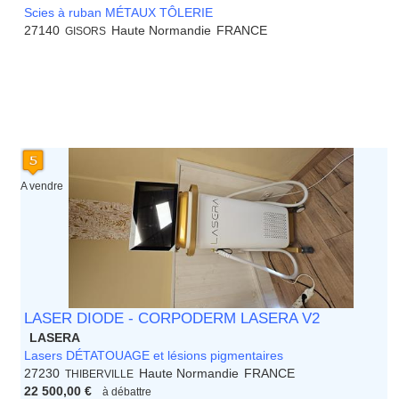
Scies à ruban MÉTAUX TÔLERIE
27140
Haute Normandie
FRANCE
GISORS
A vendre
LASER DIODE - CORPODERM LASERA V2
LASERA
Lasers DÉTATOUAGE et lésions pigmentaires
27230
Haute Normandie
FRANCE
THIBERVILLE
22 500,00 €
à débattre