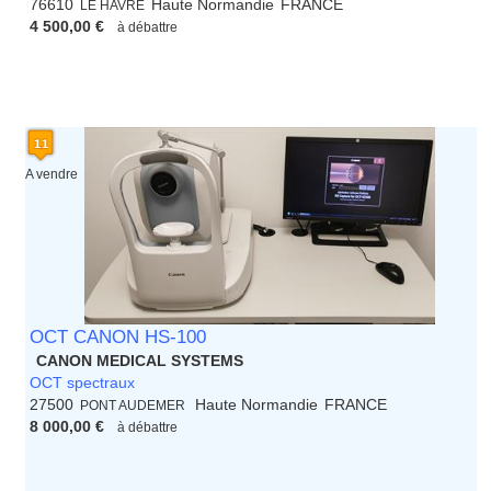
76610
Haute Normandie
FRANCE
LE HAVRE
4 500,00 €
à débattre
A vendre
OCT CANON HS-100
CANON MEDICAL SYSTEMS
OCT spectraux
27500
Haute Normandie
FRANCE
PONT AUDEMER
8 000,00 €
à débattre