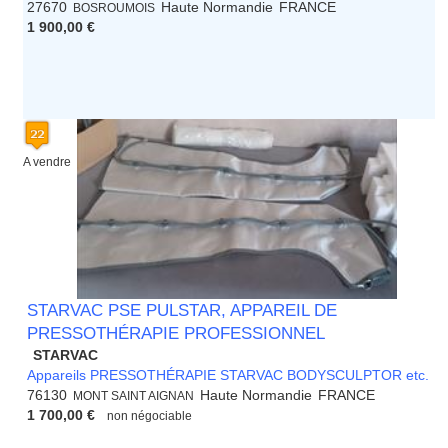
27670
Haute Normandie
FRANCE
BOSROUMOIS
1 900,00 €
A vendre
STARVAC PSE PULSTAR, APPAREIL DE
PRESSOTHÉRAPIE PROFESSIONNEL
STARVAC
Appareils PRESSOTHÉRAPIE STARVAC BODYSCULPTOR etc.
76130
Haute Normandie
FRANCE
MONT SAINT AIGNAN
1 700,00 €
non négociable