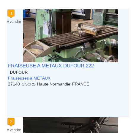
Principauté de Monaco
Provence Alpes Cote d'Azur -
Italie
A vendre
Rhone Alpes
FRAISEUSE A METAUX DUFOUR 222
DUFOUR
Fraiseuses à MÉTAUX
27140
Haute Normandie
FRANCE
GISORS
A vendre