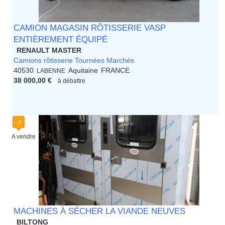
CAMION MAGASIN RÔTISSERIE VASP
ENTIÈREMENT ÉQUIPÉ
RENAULT MASTER
Camions rôtisserie Tournées Marchés
40530
Aquitaine
FRANCE
LABENNE
38 000,00 €
à débattre
A vendre
MACHINES À SÉCHER LA VIANDE NEUVES
BILTONG