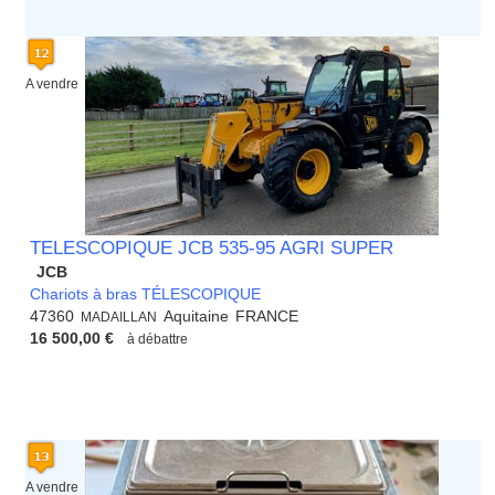
A vendre
TELESCOPIQUE JCB 535-95 AGRI SUPER
JCB
Chariots à bras TÉLESCOPIQUE
47360
Aquitaine
FRANCE
MADAILLAN
16 500,00 €
à débattre
A vendre