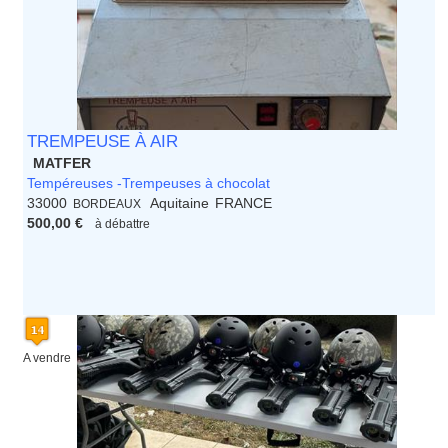
TREMPEUSE À AIR
MATFER
Tempéreuses -Trempeuses à chocolat
33000
Aquitaine
FRANCE
BORDEAUX
500,00 €
à débattre
A vendre