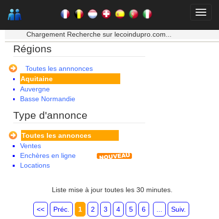
★★★ Mon moteur de recherche ★★★
Chargement Recherche sur lecoindupro.com...
Régions
Alsace
Toutes les annnonces
Aquitaine
Auvergne
Basse Normandie
Bourgogne
Type d'annonce
Bretagne
Centre
Toutes les annonces
Champagne Ardenne
Ventes
Corse
Enchères en ligne
Franche Comte - Suisse
Locations
Guadeloupe
Guyane
Haute Normandie
Liste mise à jour toutes les 30 minutes.
Ile de France
La Réunion
<<
Préc.
1
2
3
4
5
6
...
Suiv.
Languedoc Roussillon