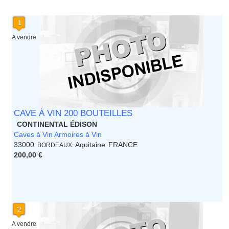
Limousin
Lorraine
Martinique
A vendre
Mayotte
Midi Pyrenees - Espagne -
Portugal
Nord Pas de Calais - Belgique -
Pays Bas
Pays de la Loire
Picardie
Poitou Charentes
CAVE À VIN 200 BOUTEILLES
Principauté de Monaco
CONTINENTAL ÉDISON
Provence Alpes Cote d'Azur -
Caves à Vin Armoires à Vin
Italie
33000
Aquitaine
FRANCE
BORDEAUX
Rhone Alpes
200,00 €
A vendre