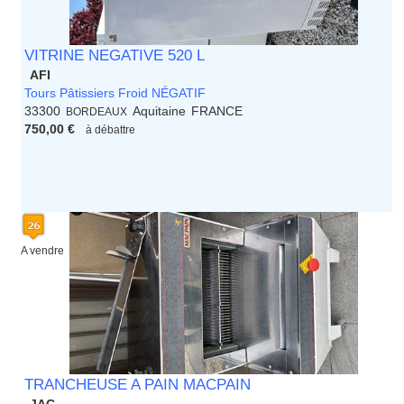
VITRINE NEGATIVE 520 L
AFI
Tours Pâtissiers Froid NÉGATIF
33300
Aquitaine
FRANCE
BORDEAUX
750,00 €
à débattre
A vendre
TRANCHEUSE A PAIN MACPAIN