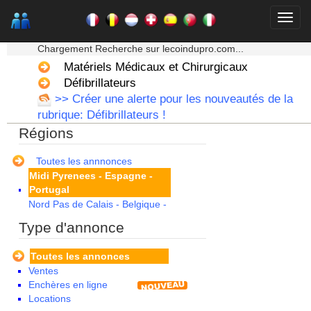
Corse
Franche Comte - Suisse
★★★ Mon moteur de recherche ★★★
Guadeloupe
Chargement Recherche sur lecoindupro.com...
Guyane
Haute Normandie
Matériels Médicaux et Chirurgicaux
Ile de France
Défibrillateurs
La Réunion
>> Créer une alerte pour les nouveautés de la
Languedoc Roussillon
rubrique: Défibrillateurs !
Limousin
Régions
Lorraine
Martinique
Mayotte
Toutes les annnonces
Midi Pyrenees - Espagne -
Portugal
Nord Pas de Calais - Belgique -
Pays Bas
Type d'annonce
Pays de la Loire
Picardie
Toutes les annonces
Poitou Charentes
Ventes
Principauté de Monaco
Enchères en ligne
Provence Alpes Cote d'Azur -
Locations
Italie