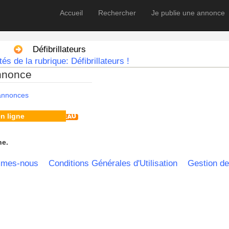
Accueil
Rechercher
Je publie une annonce
Défibrillateurs
s de la rubrique: Défibrillateurs !
nnonce
 annonces
n ligne
he.
mmes-nous
Conditions Générales d'Utilisation
Gestion de