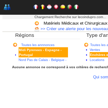
Guadeloupe
Guyane
Haute Normandie
★★★ Mon moteur de recherche ★★★
Ile de France
Chargement Recherche sur lecoindupro.com...
La Réunion
Matériels Médicaux et Chirurgicaux
Languedoc Roussillon
>> Créer une alerte pour les nouveauté
Limousin
Régions
Type d'a
Lorraine
Martinique
Mayotte
Toutes les annnonces
Toutes les
Ventes
Midi Pyrenees - Espagne -
Portugal
Enchères e
Nord Pas de Calais - Belgique -
Locations
Pays Bas
Aucune annonce ne correspond à vos critères de recherc
Pays de la Loire
Picardie
Qui so
Poitou Charentes
Principauté de Monaco
Provence Alpes Cote d'Azur -
Italie
Rhone Alpes