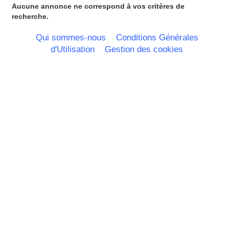
Guadeloupe
Aucune annonce ne correspond à vos critères de
Guyane
recherche.
Haute Normandie
Ile de France
Qui sommes-nous
Conditions Générales
La Réunion
d'Utilisation
Gestion des cookies
Languedoc Roussillon
Limousin
Lorraine
Martinique
Mayotte
Midi Pyrenees - Espagne -
Portugal
Nord Pas de Calais - Belgique -
Pays Bas
Pays de la Loire
Picardie
Poitou Charentes
Principauté de Monaco
Provence Alpes Cote d'Azur -
Italie
Rhone Alpes