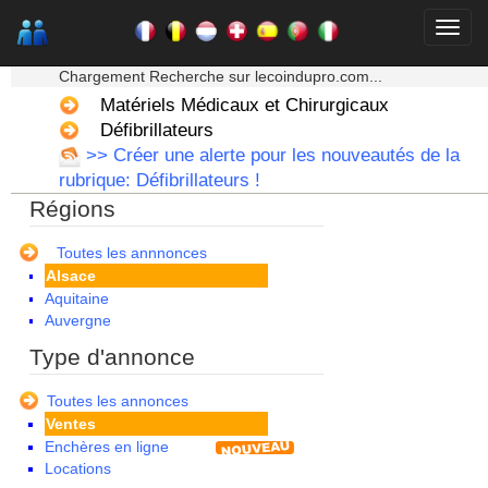
★★★ Mon moteur de recherche ★★★
Chargement Recherche sur lecoindupro.com...
Matériels Médicaux et Chirurgicaux
Défibrillateurs
>> Créer une alerte pour les nouveautés de la
rubrique: Défibrillateurs !
Régions
Toutes les annnonces
Alsace
Aquitaine
Auvergne
Basse Normandie
Type d'annonce
Bourgogne
Bretagne
Toutes les annonces
Centre
Ventes
Champagne Ardenne
Enchères en ligne
Corse
Locations
Franche Comte - Suisse