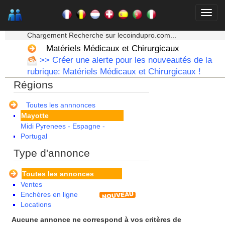
Corse
Franche Comte - Suisse
Guadeloupe
★★★ Mon moteur de recherche ★★★
Guyane
Chargement Recherche sur lecoindupro.com...
Haute Normandie
Matériels Médicaux et Chirurgicaux
Ile de France
>> Créer une alerte pour les nouveautés de la
La Réunion
rubrique: Matériels Médicaux et Chirurgicaux !
Languedoc Roussillon
Régions
Limousin
Lorraine
Martinique
Toutes les annnonces
Mayotte
Midi Pyrenees - Espagne -
Portugal
Nord Pas de Calais - Belgique -
Type d'annonce
Pays Bas
Pays de la Loire
Toutes les annonces
Picardie
Ventes
Poitou Charentes
Enchères en ligne
Principauté de Monaco
Locations
Provence Alpes Cote d'Azur -
Italie
Aucune annonce ne correspond à vos critères de