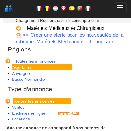
★★★ Mon moteur de recherche ★★★
Chargement Recherche sur lecoindupro.com...
Matériels Médicaux et Chirurgicaux
>> Créer une alerte pour les nouveautés de la
rubrique: Matériels Médicaux et Chirurgicaux !
Régions
Alsace
Toutes les annnonces
Aquitaine
Auvergne
Basse Normandie
Bourgogne
Type d'annonce
Bretagne
Centre
Toutes les annonces
Champagne Ardenne
Ventes
Corse
Enchères en ligne
Franche Comte - Suisse
Locations
Guadeloupe
Guyane
Aucune annonce ne correspond à vos critères de