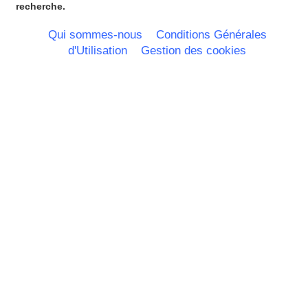
Haute Normandie
recherche.
Ile de France
La Réunion
Qui sommes-nous
Conditions Générales
Languedoc Roussillon
d'Utilisation
Gestion des cookies
Limousin
Lorraine
Martinique
Mayotte
Midi Pyrenees - Espagne -
Portugal
Nord Pas de Calais - Belgique -
Pays Bas
Pays de la Loire
Picardie
Poitou Charentes
Principauté de Monaco
Provence Alpes Cote d'Azur -
Italie
Rhone Alpes