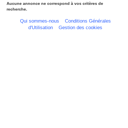
Haute Normandie
Aucune annonce ne correspond à vos critères de
Ile de France
recherche.
La Réunion
Languedoc Roussillon
Qui sommes-nous
Conditions Générales
Limousin
d'Utilisation
Gestion des cookies
Lorraine
Martinique
Mayotte
Midi Pyrenees - Espagne -
Portugal
Nord Pas de Calais - Belgique -
Pays Bas
Pays de la Loire
Picardie
Poitou Charentes
Principauté de Monaco
Provence Alpes Cote d'Azur -
Italie
Rhone Alpes