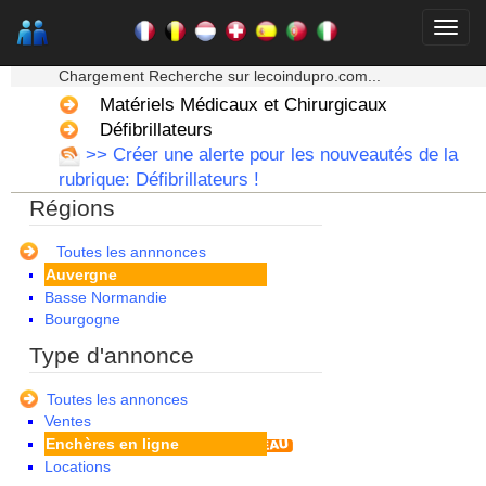
★★★ Mon moteur de recherche ★★★
Chargement Recherche sur lecoindupro.com...
Matériels Médicaux et Chirurgicaux
Défibrillateurs
>> Créer une alerte pour les nouveautés de la
rubrique: Défibrillateurs !
Régions
Alsace
Aquitaine
Toutes les annnonces
Auvergne
Basse Normandie
Bourgogne
Bretagne
Type d'annonce
Centre
Champagne Ardenne
Toutes les annonces
Corse
Ventes
Franche Comte - Suisse
Enchères en ligne
Guadeloupe
Locations
Guyane