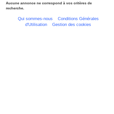
Pays Bas
Aucune annonce ne correspond à vos critères de
Pays de la Loire
recherche.
Picardie
Poitou Charentes
Qui sommes-nous
Conditions Générales
Principauté de Monaco
d'Utilisation
Gestion des cookies
Provence Alpes Cote d'Azur -
Italie
Rhone Alpes