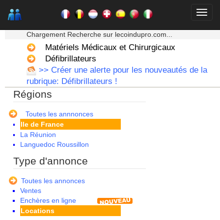
Aquitaine
Auvergne
★★★ Mon moteur de recherche ★★★
Basse Normandie
Chargement Recherche sur lecoindupro.com...
Bourgogne
Bretagne
Matériels Médicaux et Chirurgicaux
Centre
Défibrillateurs
Champagne Ardenne
>> Créer une alerte pour les nouveautés de la
Corse
rubrique: Défibrillateurs !
Franche Comte - Suisse
Régions
Guadeloupe
Guyane
Haute Normandie
Toutes les annnonces
Ile de France
La Réunion
Languedoc Roussillon
Limousin
Type d'annonce
Lorraine
Martinique
Toutes les annonces
Mayotte
Ventes
Midi Pyrenees - Espagne -
Enchères en ligne
Portugal
Locations
Nord Pas de Calais - Belgique -