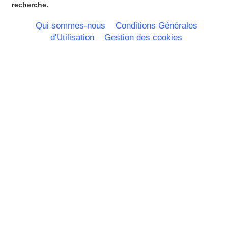
Provence Alpes Cote d'Azur -
recherche.
Italie
Rhone Alpes
Qui sommes-nous
Conditions Générales
d'Utilisation
Gestion des cookies