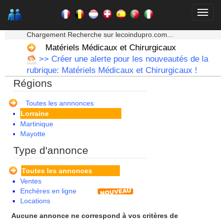
Centre
Champagne Ardenne
Corse
★★★ Mon moteur de recherche ★★★
Franche Comte - Suisse
Chargement Recherche sur lecoindupro.com...
Guadeloupe
Matériels Médicaux et Chirurgicaux
Guyane
>> Créer une alerte pour les nouveautés de la
Haute Normandie
rubrique: Matériels Médicaux et Chirurgicaux !
Ile de France
Régions
La Réunion
Languedoc Roussillon
Limousin
Toutes les annnonces
Lorraine
Martinique
Mayotte
Midi Pyrenees - Espagne -
Type d'annonce
Portugal
Nord Pas de Calais - Belgique -
Toutes les annonces
Pays Bas
Ventes
Pays de la Loire
Enchères en ligne
Picardie
Locations
Poitou Charentes
Principauté de Monaco
Aucune annonce ne correspond à vos critères de