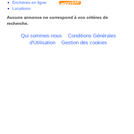
Enchères en ligne
Pays de la Loire
Locations
Picardie
Poitou Charentes
Aucune annonce ne correspond à vos critères de
Principauté de Monaco
recherche.
Provence Alpes Cote d'Azur -
Italie
Qui sommes-nous
Conditions Générales
Rhone Alpes
d'Utilisation
Gestion des cookies