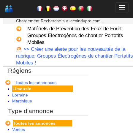
Auvergne
Basse Normandie
★★★ Mon moteur de recherche ★★★
Bourgogne
Chargement Recherche sur lecoindupro.com...
Bretagne
Matériels de Prévention des Feux de Forêt
Centre
Groupes Électrogènes de chantier Portatifs
Champagne Ardenne
Corse
Mobiles
Franche Comte - Suisse
>> Créer une alerte pour les nouveautés de la
Guadeloupe
rubrique: Groupes Électrogènes de chantier Portatifs
Guyane
Mobiles !
Haute Normandie
Régions
Ile de France
La Réunion
Languedoc Roussillon
Toutes les annnonces
Limousin
Lorraine
Martinique
Mayotte
Type d'annonce
Midi Pyrenees - Espagne -
Portugal
Toutes les annonces
Nord Pas de Calais - Belgique -
Ventes
Pays Bas