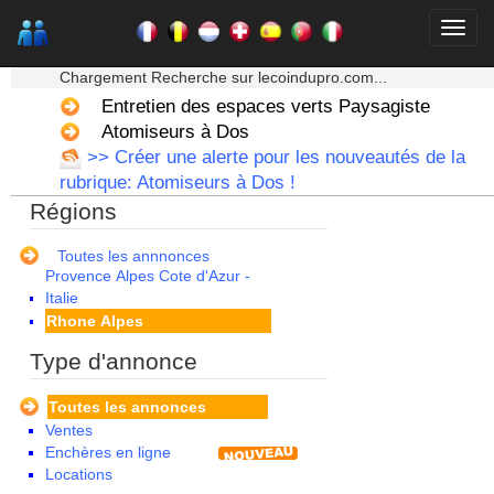
Limousin
Lorraine
★★★ Mon moteur de recherche ★★★
Martinique
Chargement Recherche sur lecoindupro.com...
Mayotte
Midi Pyrenees - Espagne -
Entretien des espaces verts Paysagiste
Portugal
Atomiseurs à Dos
Nord Pas de Calais - Belgique -
>> Créer une alerte pour les nouveautés de la
Pays Bas
rubrique: Atomiseurs à Dos !
Pays de la Loire
Régions
Picardie
Poitou Charentes
Principauté de Monaco
Toutes les annnonces
Provence Alpes Cote d'Azur -
Italie
Rhone Alpes
Type d'annonce
Toutes les annonces
Ventes
Enchères en ligne
Locations