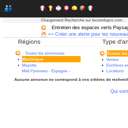
Corse
Franche Comte - Suisse
Guadeloupe
★★★ Mon moteur de recherche ★★★
Guyane
Chargement Recherche sur lecoindupro.com...
Haute Normandie
Entretien des espaces verts Paysa
Ile de France
>> Créer une alerte pour les nouveaut
La Réunion
Régions
Type d'a
Languedoc Roussillon
Limousin
Lorraine
Toutes les annnonces
Toutes le
Martinique
Ventes
Mayotte
Enchères en
Midi Pyrenees - Espagne -
Locations
Portugal
Aucune annonce ne correspond à vos critères de recherc
Nord Pas de Calais - Belgique -
Pays Bas
Qui so
Pays de la Loire
Picardie
Poitou Charentes
Principauté de Monaco
Provence Alpes Cote d'Azur -
Italie