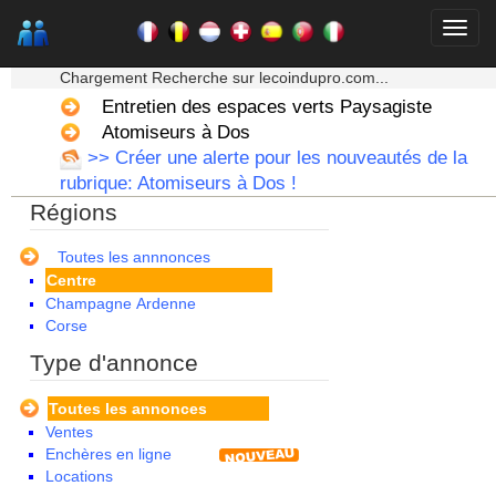
★★★ Mon moteur de recherche ★★★
Chargement Recherche sur lecoindupro.com...
Entretien des espaces verts Paysagiste
Atomiseurs à Dos
Alsace
>> Créer une alerte pour les nouveautés de la
Aquitaine
rubrique: Atomiseurs à Dos !
Auvergne
Régions
Basse Normandie
Bourgogne
Bretagne
Toutes les annnonces
Centre
Champagne Ardenne
Corse
Franche Comte - Suisse
Type d'annonce
Guadeloupe
Guyane
Toutes les annonces
Haute Normandie
Ventes
Ile de France
Enchères en ligne
La Réunion
Locations
Languedoc Roussillon