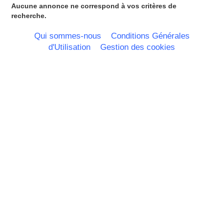
Limousin
Aucune annonce ne correspond à vos critères de
Lorraine
recherche.
Martinique
Mayotte
Qui sommes-nous
Conditions Générales
Midi Pyrenees - Espagne -
d'Utilisation
Gestion des cookies
Portugal
Nord Pas de Calais - Belgique -
Pays Bas
Pays de la Loire
Picardie
Poitou Charentes
Principauté de Monaco
Provence Alpes Cote d'Azur -
Italie
Rhone Alpes