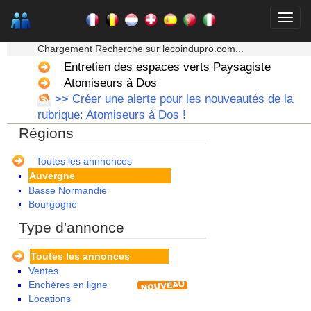
★★★ Mon moteur de recherche ★★★
Chargement Recherche sur lecoindupro.com...
Entretien des espaces verts Paysagiste
Atomiseurs à Dos
>> Créer une alerte pour les nouveautés de la
rubrique: Atomiseurs à Dos !
Régions
Alsace
Aquitaine
Toutes les annnonces
Auvergne
Basse Normandie
Bourgogne
Bretagne
Type d'annonce
Centre
Champagne Ardenne
Toutes les annonces
Corse
Ventes
Franche Comte - Suisse
Enchères en ligne
Guadeloupe
Locations
Guyane