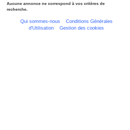
Haute Normandie
Aucune annonce ne correspond à vos critères de
Ile de France
recherche.
La Réunion
Languedoc Roussillon
Qui sommes-nous
Conditions Générales
Limousin
d'Utilisation
Gestion des cookies
Lorraine
Martinique
Mayotte
Midi Pyrenees - Espagne -
Portugal
Nord Pas de Calais - Belgique -
Pays Bas
Pays de la Loire
Picardie
Poitou Charentes
Principauté de Monaco
Provence Alpes Cote d'Azur -
Italie
Rhone Alpes