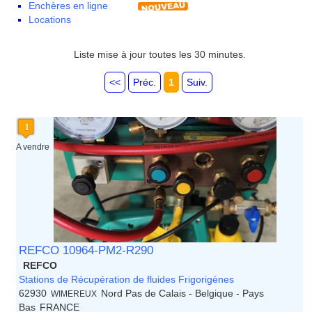
Enchères en ligne
Corse
Locations
Franche Comte - Suisse
Guadeloupe
Guyane
Liste mise à jour toutes les 30 minutes.
Haute Normandie
Ile de France
<<
Préc.
1
Suiv.
La Réunion
Languedoc Roussillon
Limousin
Lorraine
Martinique
A vendre
Mayotte
Midi Pyrenees - Espagne -
Portugal
Nord Pas de Calais - Belgique -
Pays Bas
Pays de la Loire
Picardie
REFCO 10964-PM2-R290
Poitou Charentes
REFCO
Principauté de Monaco
Stations de Récupération de fluides Frigorigènes
Provence Alpes Cote d'Azur -
62930
Nord Pas de Calais - Belgique - Pays
WIMEREUX
Italie
Bas
FRANCE