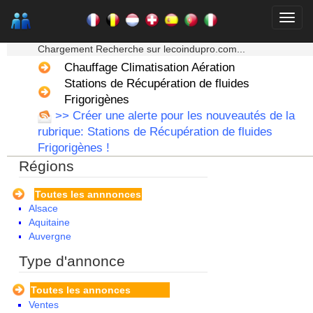
★★★ Mon moteur de recherche ★★★
Chargement Recherche sur lecoindupro.com...
Chauffage Climatisation Aération
Stations de Récupération de fluides
Frigorigènes
>> Créer une alerte pour les nouveautés de la
rubrique: Stations de Récupération de fluides
Frigorigènes !
Régions
Toutes les annnonces
Alsace
Aquitaine
Auvergne
Basse Normandie
Type d'annonce
Bourgogne
Bretagne
Toutes les annonces
Centre
Ventes
Champagne Ardenne