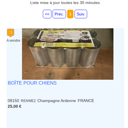
Martinique
Liste mise à jour toutes les 30 minutes.
Mayotte
Midi Pyrenees - Espagne -
<<
Préc.
1
Suiv.
Portugal
Nord Pas de Calais - Belgique -
Pays Bas
Pays de la Loire
A vendre
Picardie
Poitou Charentes
Principauté de Monaco
Provence Alpes Cote d'Azur -
Italie
Rhone Alpes
BOÎTE POUR CHIENS
08150
Champagne Ardenne
FRANCE
RENWEZ
25,00 €