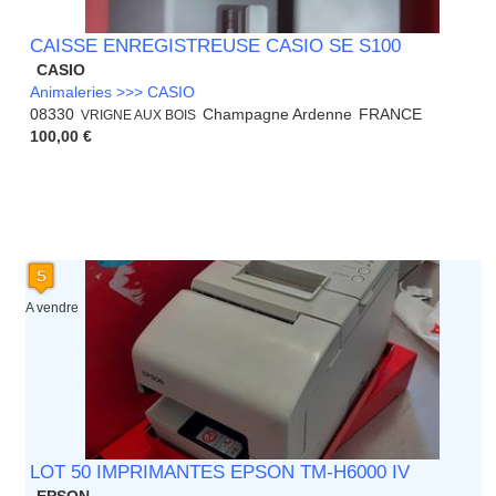
CAISSE ENREGISTREUSE CASIO SE S100
CASIO
Animaleries >>> CASIO
08330
Champagne Ardenne
FRANCE
VRIGNE AUX BOIS
100,00 €
A vendre
LOT 50 IMPRIMANTES EPSON TM-H6000 IV