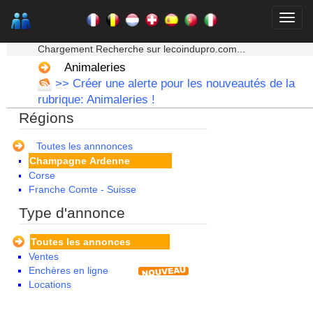
★★★ Mon moteur de recherche ★★★
Chargement Recherche sur lecoindupro.com...
Alsace
Animaleries
Aquitaine
>> Créer une alerte pour les nouveautés de la
Auvergne
rubrique: Animaleries !
Basse Normandie
Régions
Bourgogne
Bretagne
Centre
Toutes les annnonces
Champagne Ardenne
Corse
Franche Comte - Suisse
Guadeloupe
Type d'annonce
Guyane
Haute Normandie
Toutes les annonces
Ile de France
Ventes
La Réunion
Enchères en ligne
Languedoc Roussillon
Locations
Limousin
Lorraine