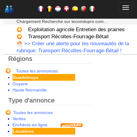
★★★ Mon moteur de recherche ★★★
Alsace
Chargement Recherche sur lecoindupro.com...
Aquitaine
Auvergne
Exploitation agricole Entretien des prairies
Basse Normandie
Transport Récoltes-Fourrage-Bétail
Bourgogne
>> Créer une alerte pour les nouveautés de la
Bretagne
rubrique: Transport Récoltes-Fourrage-Bétail !
Centre
Régions
Champagne Ardenne
Corse
Franche Comte - Suisse
Toutes les annnonces
Guadeloupe
Guyane
Haute Normandie
Ile de France
Type d'annonce
La Réunion
Languedoc Roussillon
Toutes les annonces
Limousin
Ventes
Lorraine
Enchères en ligne
Martinique
Locations
Mayotte