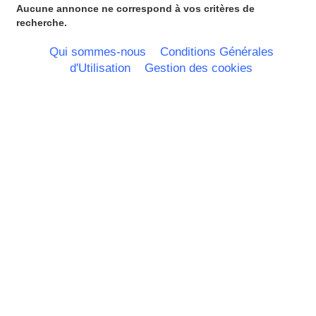
Midi Pyrenees - Espagne -
Aucune annonce ne correspond à vos critères de
Portugal
recherche.
Nord Pas de Calais - Belgique -
Pays Bas
Qui sommes-nous
Conditions Générales
Pays de la Loire
d'Utilisation
Gestion des cookies
Picardie
Poitou Charentes
Principauté de Monaco
Provence Alpes Cote d'Azur -
Italie
Rhone Alpes