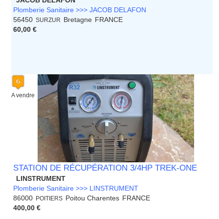
JACOB DELAFON
Plomberie Sanitaire >>> JACOB DELAFON
56450
Bretagne
FRANCE
SURZUR
60,00 €
A vendre
STATION DE RÉCUPÉRATION 3/4HP TREK-ONE
LINSTRUMENT
Plomberie Sanitaire >>> LINSTRUMENT
86000
Poitou Charentes
FRANCE
POITIERS
400,00 €