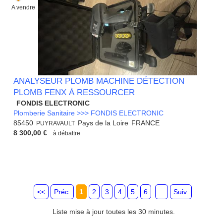
A vendre
ANALYSEUR PLOMB MACHINE DÉTECTION
PLOMB FENX À RESSOURCER
FONDIS ELECTRONIC
Plomberie Sanitaire >>> FONDIS ELECTRONIC
85450
Pays de la Loire
FRANCE
PUYRAVAULT
8 300,00 €
à débattre
<<
Préc.
1
2
3
4
5
6
...
Suiv.
Liste mise à jour toutes les 30 minutes.