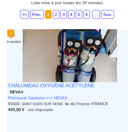
Guyane
Liste mise à jour toutes les 30 minutes.
Haute Normandie
Ile de France
<<
Préc.
1
2
3
4
5
6
...
Suiv.
La Réunion
Languedoc Roussillon
Limousin
Lorraine
Martinique
A vendre
Mayotte
Midi Pyrenees - Espagne -
Portugal
Nord Pas de Calais - Belgique -
Pays Bas
Pays de la Loire
Picardie
CHALUMEAU OXYGÈNE ACÉTYLÈNE
Poitou Charentes
NEVAX
Principauté de Monaco
Plomberie Sanitaire >>> NEVAX
Provence Alpes Cote d'Azur -
93400
Ile de France
FRANCE
SAINT OUEN SUR SEINE
Italie
450,00 €
non négociable
Rhone Alpes