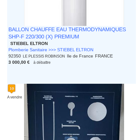
BALLON CHAUFFE EAU THERMODYNAMIQUES
SHP-F 220/300 (X) PREMIUM
STIEBEL ELTRON
Plomberie Sanitaire >>> STIEBEL ELTRON
92350
Ile de France
FRANCE
LE PLESSIS ROBINSON
3 000,00 €
à débattre
A vendre