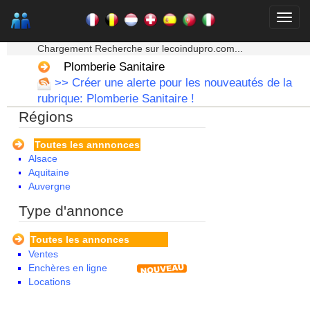
★★★ Mon moteur de recherche ★★★
Chargement Recherche sur lecoindupro.com...
Plomberie Sanitaire
>> Créer une alerte pour les nouveautés de la
rubrique: Plomberie Sanitaire !
Régions
Toutes les annnonces
Alsace
Aquitaine
Auvergne
Basse Normandie
Type d'annonce
Bourgogne
Bretagne
Toutes les annonces
Centre
Ventes
Champagne Ardenne
Enchères en ligne
Corse
Locations
Franche Comte - Suisse
Guadeloupe