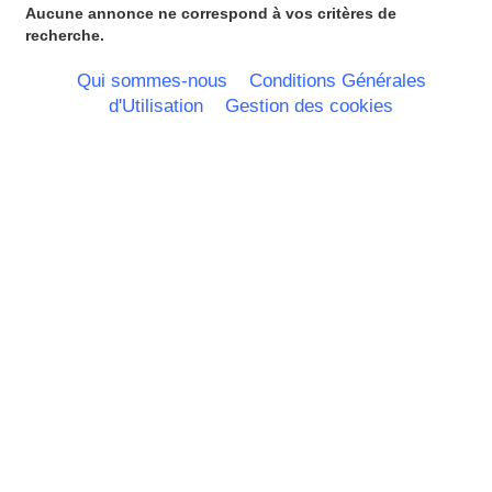
Haute Normandie
Aucune annonce ne correspond à vos critères de
Ile de France
recherche.
La Réunion
Languedoc Roussillon
Qui sommes-nous
Conditions Générales
Limousin
d'Utilisation
Gestion des cookies
Lorraine
Martinique
Mayotte
Midi Pyrenees - Espagne -
Portugal
Nord Pas de Calais - Belgique -
Pays Bas
Pays de la Loire
Picardie
Poitou Charentes
Principauté de Monaco
Provence Alpes Cote d'Azur -
Italie
Rhone Alpes