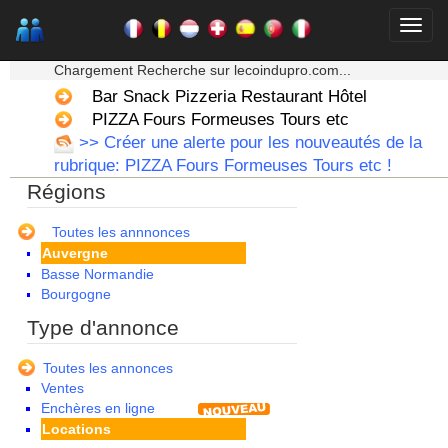
★★★ Mon moteur de recherche ★★★
Chargement Recherche sur lecoindupro.com...
Bar Snack Pizzeria Restaurant Hôtel
PIZZA Fours Formeuses Tours etc
>> Créer une alerte pour les nouveautés de la
rubrique: PIZZA Fours Formeuses Tours etc !
Régions
Alsace
Aquitaine
Toutes les annnonces
Auvergne
Basse Normandie
Bourgogne
Bretagne
Type d'annonce
Centre
Champagne Ardenne
Toutes les annonces
Corse
Ventes
Franche Comte - Suisse
Enchères en ligne
Guadeloupe
Locations
Guyane