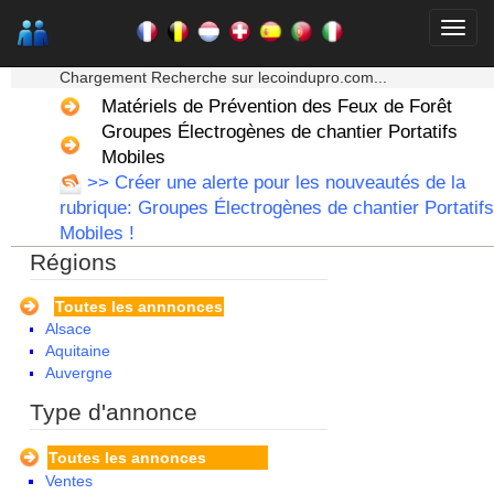
★★★ Mon moteur de recherche ★★★
Chargement Recherche sur lecoindupro.com...
Matériels de Prévention des Feux de Forêt
Groupes Électrogènes de chantier Portatifs
Mobiles
>> Créer une alerte pour les nouveautés de la
rubrique: Groupes Électrogènes de chantier Portatifs
Mobiles !
Régions
Toutes les annnonces
Alsace
Aquitaine
Auvergne
Basse Normandie
Type d'annonce
Bourgogne
Bretagne
Toutes les annonces
Centre
Ventes
Champagne Ardenne