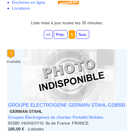
Enchères en ligne
Corse
Locations
Franche Comte - Suisse
Guadeloupe
Guyane
Liste mise à jour toutes les 30 minutes.
Haute Normandie
Ile de France
<<
Préc.
1
Suiv.
La Réunion
Languedoc Roussillon
Limousin
Lorraine
Martinique
A vendre
Mayotte
Midi Pyrenees - Espagne -
Portugal
Nord Pas de Calais - Belgique -
Pays Bas
Pays de la Loire
Picardie
GROUPE ELECTROGENE GERMAN STAHL GS8500
Poitou Charentes
GERMAN STAHL
Principauté de Monaco
Groupes Électrogènes de chantier Portatifs Mobiles
Provence Alpes Cote d'Azur -
93380
Ile de France
FRANCE
PIERREFITTE
Italie
180,00 €
à débattre