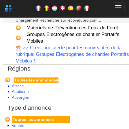
★★★ Mon moteur de recherche ★★★
Chargement Recherche sur lecoindupro.com...
Matériels de Prévention des Feux de Forêt
Groupes Électrogènes de chantier Portatifs
Mobiles
>> Créer une alerte pour les nouveautés de la
rubrique: Groupes Électrogènes de chantier Portatifs
Mobiles !
Régions
Toutes les annnonces
Alsace
Aquitaine
Auvergne
Basse Normandie
Type d'annonce
Bourgogne
Bretagne
Toutes les annonces
Centre
Ventes
Champagne Ardenne