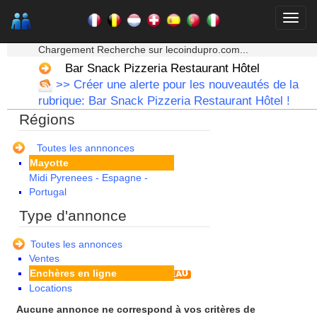
Corse
Franche Comte - Suisse
Guadeloupe
★★★ Mon moteur de recherche ★★★
Guyane
Chargement Recherche sur lecoindupro.com...
Haute Normandie
Bar Snack Pizzeria Restaurant Hôtel
Ile de France
>> Créer une alerte pour les nouveautés de la
La Réunion
rubrique: Bar Snack Pizzeria Restaurant Hôtel !
Languedoc Roussillon
Régions
Limousin
Lorraine
Martinique
Toutes les annnonces
Mayotte
Midi Pyrenees - Espagne -
Portugal
Nord Pas de Calais - Belgique -
Type d'annonce
Pays Bas
Pays de la Loire
Toutes les annonces
Picardie
Ventes
Poitou Charentes
Enchères en ligne
Principauté de Monaco
Locations
Provence Alpes Cote d'Azur -
Italie
Aucune annonce ne correspond à vos critères de