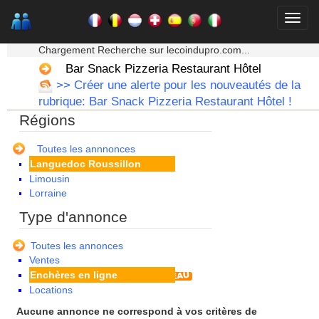
Bourgogne
Bretagne
Centre
★★★ Mon moteur de recherche ★★★
Champagne Ardenne
Chargement Recherche sur lecoindupro.com...
Corse
Bar Snack Pizzeria Restaurant Hôtel
Franche Comte - Suisse
>> Créer une alerte pour les nouveautés de la
Guadeloupe
rubrique: Bar Snack Pizzeria Restaurant Hôtel !
Guyane
Régions
Haute Normandie
Ile de France
La Réunion
Toutes les annnonces
Languedoc Roussillon
Limousin
Lorraine
Martinique
Type d'annonce
Mayotte
Midi Pyrenees - Espagne -
Toutes les annonces
Portugal
Ventes
Nord Pas de Calais - Belgique -
Enchères en ligne
Pays Bas
Locations
Pays de la Loire
Picardie
Aucune annonce ne correspond à vos critères de