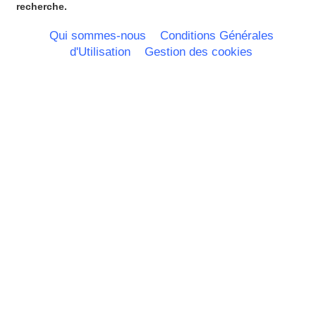
Poitou Charentes
recherche.
Principauté de Monaco
Provence Alpes Cote d'Azur -
Qui sommes-nous
Conditions Générales
Italie
d'Utilisation
Gestion des cookies
Rhone Alpes