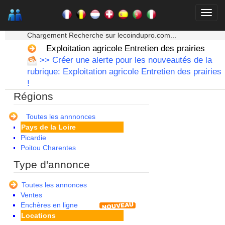
Haute Normandie
Ile de France
★★★ Mon moteur de recherche ★★★
La Réunion
Chargement Recherche sur lecoindupro.com...
Languedoc Roussillon
Limousin
Exploitation agricole Entretien des prairies
Lorraine
>> Créer une alerte pour les nouveautés de la
Martinique
rubrique: Exploitation agricole Entretien des prairies
Mayotte
!
Midi Pyrenees - Espagne -
Régions
Portugal
Nord Pas de Calais - Belgique -
Pays Bas
Toutes les annnonces
Pays de la Loire
Picardie
Poitou Charentes
Principauté de Monaco
Type d'annonce
Provence Alpes Cote d'Azur -
Italie
Toutes les annonces
Rhone Alpes
Ventes
Enchères en ligne
Locations