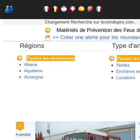
★★★ Mon moteur de recherche ★★★
Chargement Recherche sur lecoindupro.com...
Matériels de Prévention des Feux d
>> Créer une alerte pour les nouveau
Régions
Type d'a
Toutes les annnonces
Toutes le
Alsace
Ventes
Aquitaine
Enchères en
Auvergne
Locations
Basse Normandie
Bourgogne
Bretagne
Centre
Champagne Ardenne
Corse
Franche Comte - Suisse
Guadeloupe
Guyane
A vendre
Haute Normandie