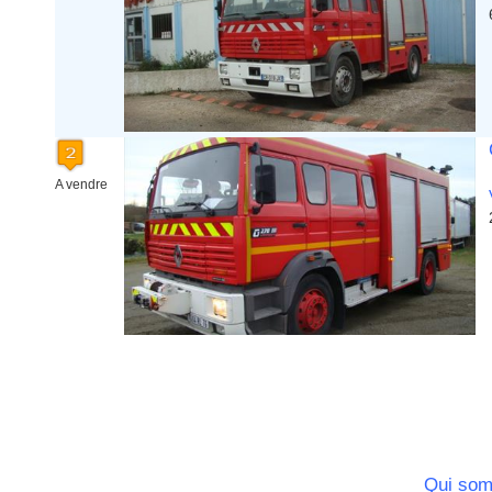
Ile de France
La Réunion
Languedoc Roussillon
Limousin
Lorraine
Martinique
Mayotte
Midi Pyrenees - Espagne -
A vendre
Portugal
Nord Pas de Calais - Belgique -
Pays Bas
Pays de la Loire
Picardie
Poitou Charentes
Principauté de Monaco
Provence Alpes Cote d'Azur -
Italie
Rhone Alpes
Qui so