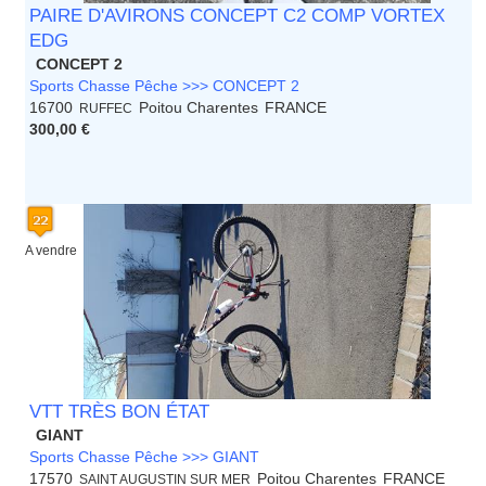
PAIRE D'AVIRONS CONCEPT C2 COMP VORTEX
EDG
CONCEPT 2
Sports Chasse Pêche >>> CONCEPT 2
16700
Poitou Charentes
FRANCE
RUFFEC
300,00 €
A vendre
VTT TRÈS BON ÉTAT
GIANT
Sports Chasse Pêche >>> GIANT
17570
Poitou Charentes
FRANCE
SAINT AUGUSTIN SUR MER