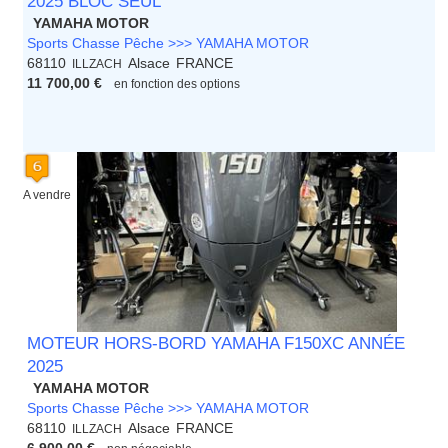
2025 BLOC SEUL
YAMAHA MOTOR
Sports Chasse Pêche >>> YAMAHA MOTOR
68110
Alsace
FRANCE
ILLZACH
11 700,00 €
en fonction des options
A vendre
MOTEUR HORS-BORD YAMAHA F150XC ANNÉE
2025
YAMAHA MOTOR
Sports Chasse Pêche >>> YAMAHA MOTOR
68110
Alsace
FRANCE
ILLZACH