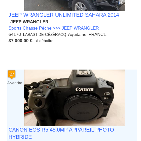
JEEP WRANGLER UNLIMITED SAHARA 2014
JEEP WRANGLER
Sports Chasse Pêche >>> JEEP WRANGLER
64170
Aquitaine
FRANCE
LABASTIDE-CÉZÉRACQ
37 000,00 €
à débattre
A vendre
CANON EOS R5 45,0MP APPAREIL PHOTO
HYBRIDE