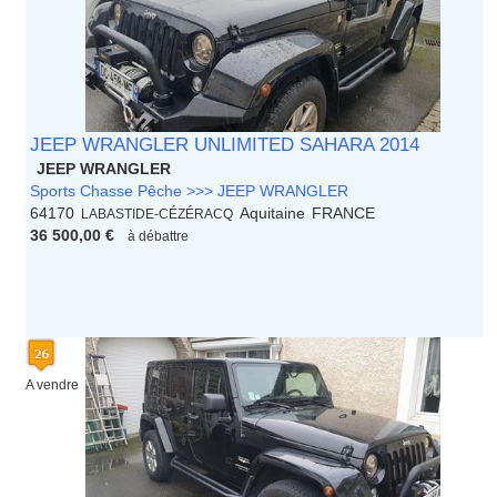
JEEP WRANGLER UNLIMITED SAHARA 2014
JEEP WRANGLER
Sports Chasse Pêche >>> JEEP WRANGLER
64170
Aquitaine
FRANCE
LABASTIDE-CÉZÉRACQ
36 500,00 €
à débattre
A vendre