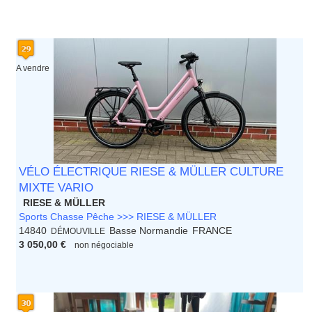
A vendre
VÉLO ÉLECTRIQUE RIESE & MÜLLER CULTURE
MIXTE VARIO
RIESE & MÜLLER
Sports Chasse Pêche >>> RIESE & MÜLLER
14840
Basse Normandie
FRANCE
DÉMOUVILLE
3 050,00 €
non négociable