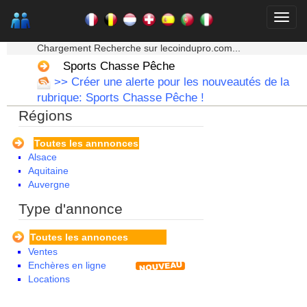
★★★ Mon moteur de recherche ★★★
Chargement Recherche sur lecoindupro.com...
Sports Chasse Pêche
>> Créer une alerte pour les nouveautés de la
rubrique: Sports Chasse Pêche !
Régions
Toutes les annnonces
Alsace
Aquitaine
Auvergne
Basse Normandie
Type d'annonce
Bourgogne
Bretagne
Toutes les annonces
Centre
Ventes
Champagne Ardenne
Enchères en ligne
Corse
Locations
Franche Comte - Suisse
Guadeloupe