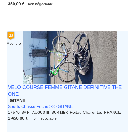
350,00 €
non négociable
A vendre
VÉLO COURSE FEMME GITANE DEFINITIVE THE
ONE
GITANE
Sports Chasse Pêche >>> GITANE
17570
Poitou Charentes
FRANCE
SAINT AUGUSTIN SUR MER
1 450,00 €
non négociable