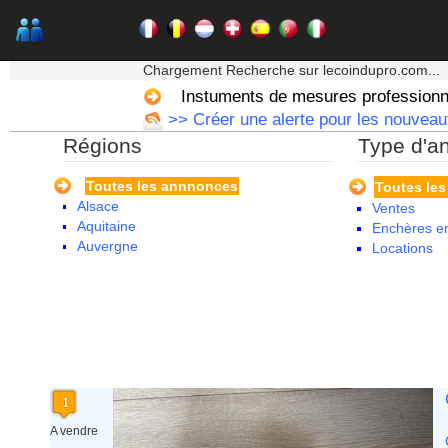
★★★ Mon moteur de recherche ★★★
Chargement Recherche sur lecoindupro.com...
Instuments de mesures professionn
>> Créer une alerte pour les nouveau
Régions
Type d'a
Toutes les annnonces
Toutes le
Alsace
Ventes
Aquitaine
Enchères en
Auvergne
Locations
Basse Normandie
Bourgogne
Bretagne
Centre
Champagne Ardenne
Corse
Franche Comte - Suisse
Guadeloupe
Guyane
A vendre
Haute Normandie