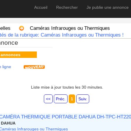
Accueil
Rechercher
Je publie une annonce
elles
Caméras Infrarouges ou Thermiques
tés de la rubrique: Caméras Infrarouges ou Thermiques !
nnonce
s annonces
 ligne
Liste mise à jour toutes les 30 minutes.
<<
Préc.
1
Suiv.
CAMÉRA THERMIQUE PORTABLE DAHUA DH-TPC-HT220
DAHUA
Caméras Infrarouges ou Thermiques