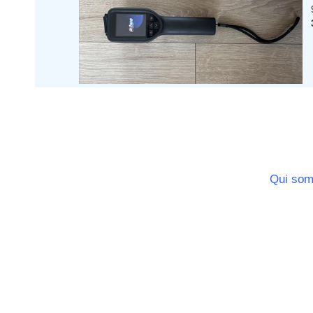
Ile de France
La Réunion
Languedoc Roussillon
Limousin
Lorraine
Martinique
Mayotte
Midi Pyrenees - Espagne -
Portugal
Nord Pas de Calais - Belgique -
Pays Bas
Pays de la Loire
Qui so
Picardie
Poitou Charentes
Principauté de Monaco
Provence Alpes Cote d'Azur -
Italie
Rhone Alpes