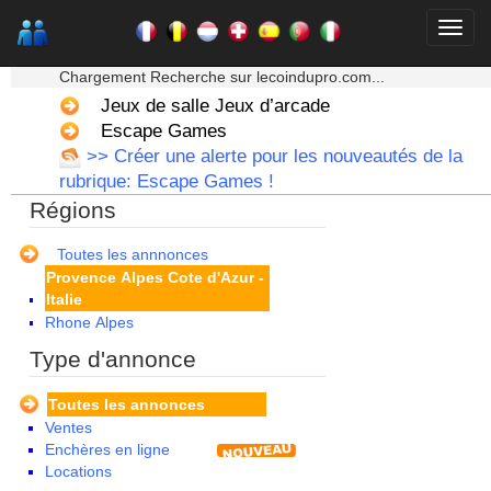
Limousin
Lorraine
★★★ Mon moteur de recherche ★★★
Martinique
Chargement Recherche sur lecoindupro.com...
Mayotte
Midi Pyrenees - Espagne -
Jeux de salle Jeux d’arcade
Portugal
Escape Games
Nord Pas de Calais - Belgique -
>> Créer une alerte pour les nouveautés de la
Pays Bas
rubrique: Escape Games !
Pays de la Loire
Régions
Picardie
Poitou Charentes
Principauté de Monaco
Toutes les annnonces
Provence Alpes Cote d'Azur -
Italie
Rhone Alpes
Type d'annonce
Toutes les annonces
Ventes
Enchères en ligne
Locations