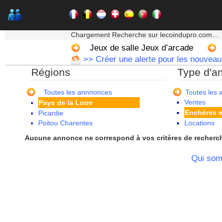
La Réunion
Languedoc Roussillon
Limousin
★★★ Mon moteur de recherche ★★★
Lorraine
Chargement Recherche sur lecoindupro.com...
Martinique
Jeux de salle Jeux d’arcade
Mayotte
>> Créer une alerte pour les nouveau
Midi Pyrenees - Espagne -
Régions
Type d'a
Portugal
Nord Pas de Calais - Belgique -
Pays Bas
Toutes les annnonces
Toutes les
Ventes
Pays de la Loire
Enchères e
Picardie
Poitou Charentes
Locations
Principauté de Monaco
Aucune annonce ne correspond à vos critères de recherc
Provence Alpes Cote d'Azur -
Italie
Qui so
Rhone Alpes