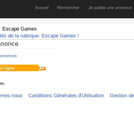
Accueil
Rechercher
Je publie une annonce
Escape Games
tés de la rubrique: Escape Games !
nnonce
 annonces
n ligne
he.
mmes-nous
Conditions Générales d'Utilisation
Gestion de