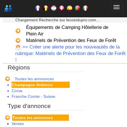
★★★ Mon moteur de recherche ★★★
Chargement Recherche sur lecoindupro.com...
Équipements de Camping Hôtellerie de
Plein Air
Matériels de Prévention des Feux de Forêt
Alsace
>> Créer une alerte pour les nouveautés de la
Aquitaine
rubrique: Matériels de Prévention des Feux de Forêt
Auvergne
!
Basse Normandie
Régions
Bourgogne
Bretagne
Centre
Toutes les annnonces
Champagne Ardenne
Corse
Franche Comte - Suisse
Guadeloupe
Type d'annonce
Guyane
Haute Normandie
Toutes les annonces
Ile de France
Ventes
La Réunion