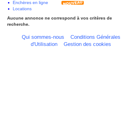
Enchères en ligne
Languedoc Roussillon
Locations
Limousin
Lorraine
Aucune annonce ne correspond à vos critères de
Martinique
recherche.
Mayotte
Midi Pyrenees - Espagne -
Qui sommes-nous
Conditions Générales
Portugal
d'Utilisation
Gestion des cookies
Nord Pas de Calais - Belgique -
Pays Bas
Pays de la Loire
Picardie
Poitou Charentes
Principauté de Monaco
Provence Alpes Cote d'Azur -
Italie
Rhone Alpes