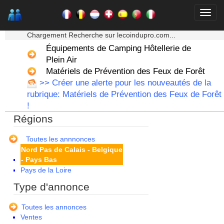
Corse
Franche Comte - Suisse
★★★ Mon moteur de recherche ★★★
Guadeloupe
Chargement Recherche sur lecoindupro.com...
Guyane
Équipements de Camping Hôtellerie de
Haute Normandie
Plein Air
Ile de France
La Réunion
Matériels de Prévention des Feux de Forêt
Languedoc Roussillon
>> Créer une alerte pour les nouveautés de la
Limousin
rubrique: Matériels de Prévention des Feux de Forêt
Lorraine
!
Martinique
Régions
Mayotte
Midi Pyrenees - Espagne -
Portugal
Toutes les annnonces
Nord Pas de Calais - Belgique
- Pays Bas
Pays de la Loire
Picardie
Type d'annonce
Poitou Charentes
Principauté de Monaco
Toutes les annonces
Provence Alpes Cote d'Azur -
Ventes
Italie