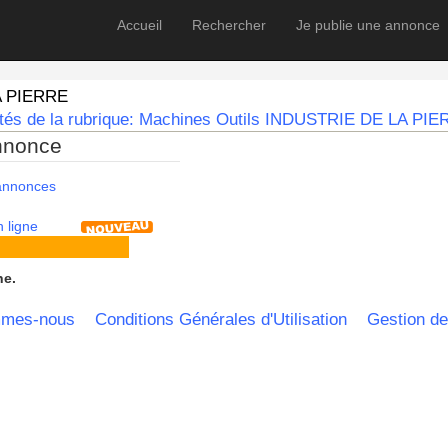
Accueil
Rechercher
Je publie une annonce
A PIERRE
utés de la rubrique: Machines Outils INDUSTRIE DE LA PIE
nnonce
 annonces
 ligne
he.
mmes-nous
Conditions Générales d'Utilisation
Gestion de