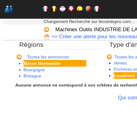
★★★ Mon moteur de recherche ★★★
Chargement Recherche sur lecoindupro.com...
Machines Outils INDUSTRIE DE L
>> Créer une alerte pour les nouvea
Régions
Type d'a
Alsace
Aquitaine
Auvergne
Toutes les annnonces
Toutes les
Ventes
Basse Normandie
Enchères en
Bourgogne
Locations
Bretagne
Centre
Aucune annonce ne correspond à vos critères de recherc
Champagne Ardenne
Corse
Qui so
Franche Comte - Suisse
Guadeloupe
Guyane
Haute Normandie
Ile de France
La Réunion