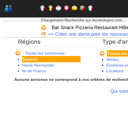
Aquitaine
Auvergne
Basse Normandie
★★★ Mon moteur de recherche ★★★
Bourgogne
Chargement Recherche sur lecoindupro.com...
Bretagne
Bar Snack Pizzeria Restaurant Hôt
Centre
>> Créer une alerte pour les nouveau
Champagne Ardenne
Régions
Type d'a
Corse
Franche Comte - Suisse
Guadeloupe
Toutes les annnonces
Toutes le
Guyane
Ventes
Haute Normandie
Enchères en
Ile de France
Locations
La Réunion
Aucune annonce ne correspond à vos critères de recherc
Languedoc Roussillon
Limousin
Qui so
Lorraine
Martinique
Mayotte
Midi Pyrenees - Espagne -
Portugal
Nord Pas de Calais - Belgique -