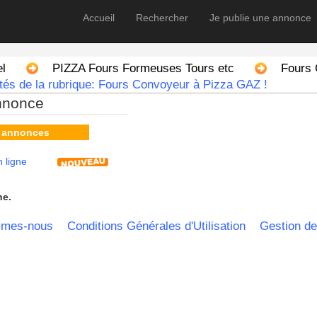
Accueil
Rechercher
Je publie une annonce
el
PIZZA Fours Formeuses Tours etc
Fours
tés de la rubrique: Fours Convoyeur à Pizza GAZ !
nnonce
s annonces
 ligne
he.
mmes-nous
Conditions Générales d'Utilisation
Gestion de