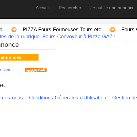
Accueil
Rechercher
Je publie une annonce
el
PIZZA Fours Formeuses Tours etc
Fours
tés de la rubrique: Fours Convoyeur à Pizza GAZ !
nnonce
s annonces
 ligne
he.
mmes-nous
Conditions Générales d'Utilisation
Gestion de