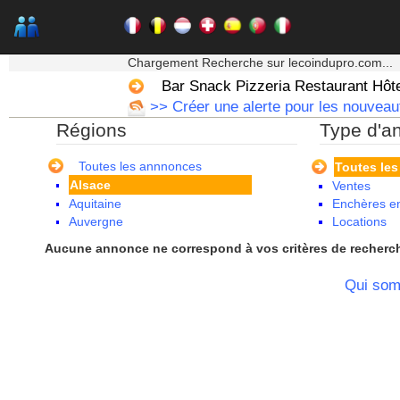
★★★ Mon moteur de recherche ★★★
Chargement Recherche sur lecoindupro.com...
Bar Snack Pizzeria Restaurant Hôt
>> Créer une alerte pour les nouveau
Régions
Type d'a
Toutes les annnonces
Toutes le
Alsace
Ventes
Aquitaine
Enchères en
Auvergne
Locations
Basse Normandie
Aucune annonce ne correspond à vos critères de recherc
Bourgogne
Bretagne
Qui so
Centre
Champagne Ardenne
Corse
Franche Comte - Suisse
Guadeloupe
Guyane