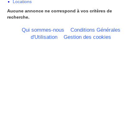
Locations
Portugal
Nord Pas de Calais - Belgique -
Aucune annonce ne correspond à vos critères de
Pays Bas
recherche.
Pays de la Loire
Picardie
Qui sommes-nous
Conditions Générales
Poitou Charentes
d'Utilisation
Gestion des cookies
Principauté de Monaco
Provence Alpes Cote d'Azur -
Italie
Rhone Alpes