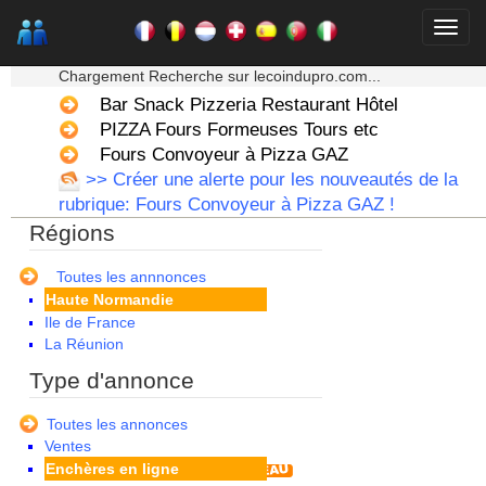
Alsace
★★★ Mon moteur de recherche ★★★
Aquitaine
Chargement Recherche sur lecoindupro.com...
Auvergne
Bar Snack Pizzeria Restaurant Hôtel
Basse Normandie
Bourgogne
PIZZA Fours Formeuses Tours etc
Bretagne
Fours Convoyeur à Pizza GAZ
Centre
>> Créer une alerte pour les nouveautés de la
Champagne Ardenne
rubrique: Fours Convoyeur à Pizza GAZ !
Corse
Régions
Franche Comte - Suisse
Guadeloupe
Guyane
Toutes les annnonces
Haute Normandie
Ile de France
La Réunion
Languedoc Roussillon
Type d'annonce
Limousin
Lorraine
Toutes les annonces
Martinique
Ventes
Mayotte
Enchères en ligne
Midi Pyrenees - Espagne -