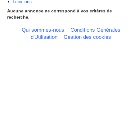
Locations
Pays Bas
Pays de la Loire
Aucune annonce ne correspond à vos critères de
Picardie
recherche.
Poitou Charentes
Principauté de Monaco
Qui sommes-nous
Conditions Générales
Provence Alpes Cote d'Azur -
d'Utilisation
Gestion des cookies
Italie
Rhone Alpes