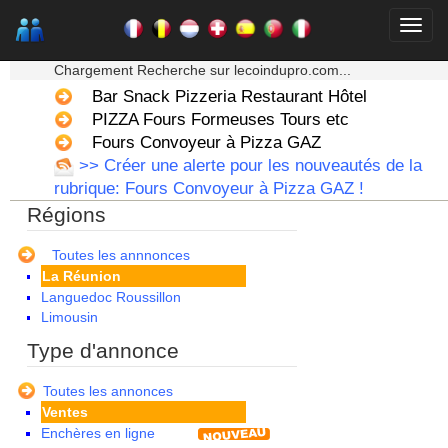
Aquitaine
Auvergne
★★★ Mon moteur de recherche ★★★
Basse Normandie
Chargement Recherche sur lecoindupro.com...
Bourgogne
Bar Snack Pizzeria Restaurant Hôtel
Bretagne
Centre
PIZZA Fours Formeuses Tours etc
Champagne Ardenne
Fours Convoyeur à Pizza GAZ
Corse
>> Créer une alerte pour les nouveautés de la
Franche Comte - Suisse
rubrique: Fours Convoyeur à Pizza GAZ !
Guadeloupe
Régions
Guyane
Haute Normandie
Ile de France
Toutes les annnonces
La Réunion
Languedoc Roussillon
Limousin
Lorraine
Type d'annonce
Martinique
Mayotte
Toutes les annonces
Midi Pyrenees - Espagne -
Ventes
Portugal
Enchères en ligne
Nord Pas de Calais - Belgique -