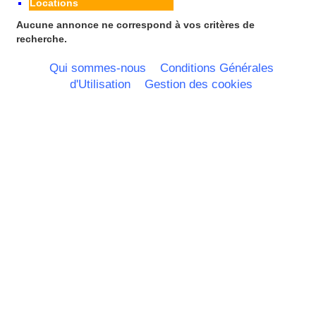
Locations
Pays Bas
Pays de la Loire
Aucune annonce ne correspond à vos critères de
Picardie
recherche.
Poitou Charentes
Principauté de Monaco
Qui sommes-nous
Conditions Générales
Provence Alpes Cote d'Azur -
d'Utilisation
Gestion des cookies
Italie
Rhone Alpes