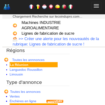
Aquitaine
Auvergne
★★★ Mon moteur de recherche ★★★
Basse Normandie
Chargement Recherche sur lecoindupro.com...
Bourgogne
Machines INDUSTRIE
Bretagne
Centre
AGROALIMENTAIRE
Champagne Ardenne
Lignes de fabrication de sucre
Corse
>> Créer une alerte pour les nouveautés de la
Franche Comte - Suisse
rubrique: Lignes de fabrication de sucre !
Guadeloupe
Régions
Guyane
Haute Normandie
Ile de France
Toutes les annnonces
La Réunion
Languedoc Roussillon
Limousin
Lorraine
Type d'annonce
Martinique
Mayotte
Toutes les annonces
Midi Pyrenees - Espagne -
Ventes
Portugal
Enchères en ligne
Nord Pas de Calais - Belgique -