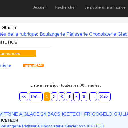
Accueil
Rechercher
Je publie une annonce
 Glacier
és de la rubrique: Boulangerie Pâtisserie Chocolaterie Glaci
nnonce
s annonces
 ligne
Liste mise à jour toutes les 30 minutes.
<<
Préc.
1
2
3
4
5
6
...
Suiv.
VITRINE A GLACE 24 BACS ICETECH FRIGOGELO GIULI
ICETECH
Boulangerie Pâtisserie Chocolaterie Glacier >>> ICETECH