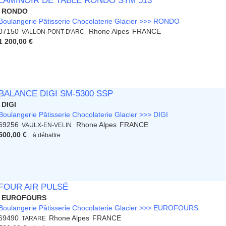
LAMINOIR DE TABLE RONDO STM 513
RONDO
Boulangerie Pâtisserie Chocolaterie Glacier >>> RONDO
07150
Rhone Alpes
FRANCE
VALLON-PONT-D'ARC
1 200,00 €
BALANCE DIGI SM-5300 SSP
DIGI
Boulangerie Pâtisserie Chocolaterie Glacier >>> DIGI
69256
Rhone Alpes
FRANCE
VAULX-EN-VELIN
500,00 €
à débattre
FOUR AIR PULSÉ
EUROFOURS
Boulangerie Pâtisserie Chocolaterie Glacier >>> EUROFOURS
69490
Rhone Alpes
FRANCE
TARARE