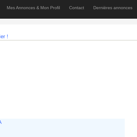
Mes Annonces & Mon Profil
Contact
Dernières annonces
er !
A