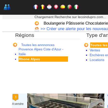
Martinique
Mayotte
Midi Pyrenees - Espagne -
★★★ Mon moteur de recherche ★★★
Portugal
Chargement Recherche sur lecoindupro.com...
Nord Pas de Calais - Belgique -
Boulangerie Pâtisserie Chocolaterie
Pays Bas
>> Créer une alerte pour les nouveaut
Pays de la Loire
Régions
Type d'a
Picardie
Poitou Charentes
Principauté de Monaco
Toutes les annnonces
Toutes le
Provence Alpes Cote d'Azur -
Ventes
Italie
Enchères en
Rhone Alpes
Locations
A vendre