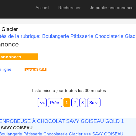
Accueil
Rechercher
Je publie une annonce
 Glacier
és de la rubrique: Boulangerie Pâtisserie Chocolaterie Glaci
nnonce
s annonces
 ligne
Liste mise à jour toutes les 30 minutes.
<<
Préc.
1
2
3
Suiv.
ENROBEUSE À CHOCOLAT SAVY GOISEAU GOLD 1
SAVY GOISEAU
Boulangerie Pâtisserie Chocolaterie Glacier >>> SAVY GOISEAU