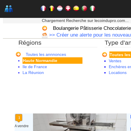
Auvergne
Basse Normandie
Bourgogne
★★★ Mon moteur de recherche ★★★
Bretagne
Chargement Recherche sur lecoindupro.com...
Centre
Boulangerie Pâtisserie Chocolaterie
Champagne Ardenne
>> Créer une alerte pour les nouveaut
Corse
Régions
Type d'a
Franche Comte - Suisse
Guadeloupe
Guyane
Toutes les annnonces
Toutes le
Haute Normandie
Ventes
Ile de France
Enchères en
La Réunion
Locations
Languedoc Roussillon
Limousin
Lorraine
Martinique
Mayotte
Midi Pyrenees - Espagne -
Portugal
Nord Pas de Calais - Belgique -
Pays Bas
A vendre