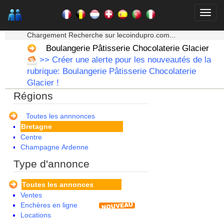
★★★ Mon moteur de recherche ★★★
Chargement Recherche sur lecoindupro.com...
Boulangerie Pâtisserie Chocolaterie Glacier
>> Créer une alerte pour les nouveautés de la
rubrique: Boulangerie Pâtisserie Chocolaterie
Alsace
Glacier !
Aquitaine
Régions
Auvergne
Basse Normandie
Bourgogne
Toutes les annnonces
Bretagne
Centre
Champagne Ardenne
Corse
Type d'annonce
Franche Comte - Suisse
Guadeloupe
Toutes les annonces
Guyane
Ventes
Haute Normandie
Enchères en ligne
Ile de France
Locations
La Réunion