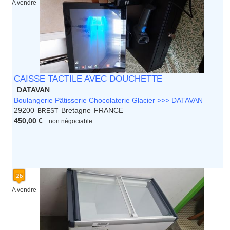
A vendre
CAISSE TACTILE AVEC DOUCHETTE
DATAVAN
Boulangerie Pâtisserie Chocolaterie Glacier >>> DATAVAN
29200
Bretagne
FRANCE
BREST
450,00 €
non négociable
A vendre