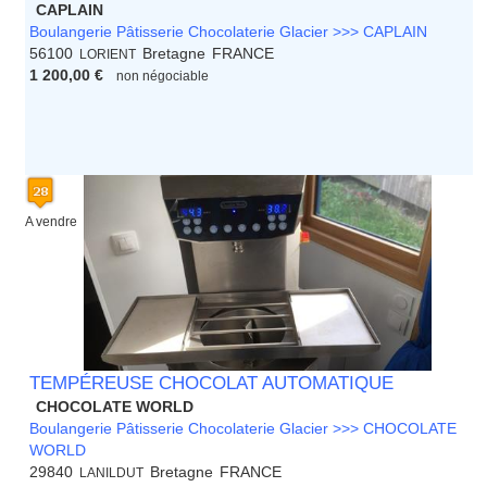
CAPLAIN
Boulangerie Pâtisserie Chocolaterie Glacier >>> CAPLAIN
56100
Bretagne
FRANCE
LORIENT
1 200,00 €
non négociable
A vendre
TEMPÉREUSE CHOCOLAT AUTOMATIQUE
CHOCOLATE WORLD
Boulangerie Pâtisserie Chocolaterie Glacier >>> CHOCOLATE
WORLD
29840
Bretagne
FRANCE
LANILDUT