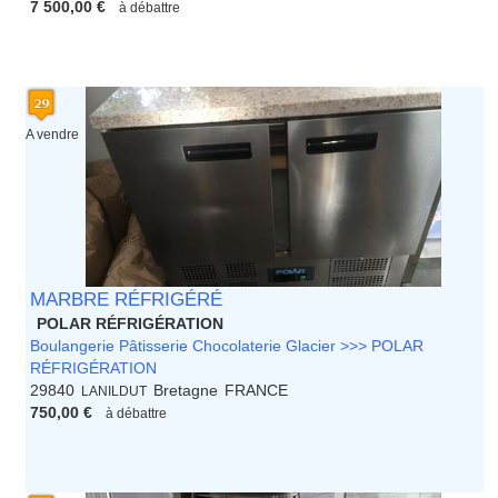
7 500,00 €
à débattre
A vendre
MARBRE RÉFRIGÉRÉ
POLAR RÉFRIGÉRATION
Boulangerie Pâtisserie Chocolaterie Glacier >>> POLAR
RÉFRIGÉRATION
29840
Bretagne
FRANCE
LANILDUT
750,00 €
à débattre