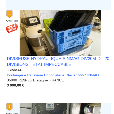
A vendre
DIVISEUSE HYDRAULIQUE SINMAG DIV20M-D - 20
DIVISIONS - ÉTAT IMPECCABLE
SINMAG
Boulangerie Pâtisserie Chocolaterie Glacier >>> SINMAG
35000
Bretagne
FRANCE
RENNES
3 000,00 €
A vendre