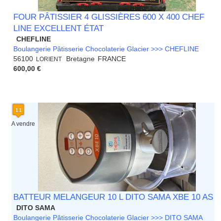
FOUR PÂTISSIER 4 GLISSIÈRES 600 X 400 CHEF
LINE EXCELLENT ÉTAT
CHEFLINE
Boulangerie Pâtisserie Chocolaterie Glacier >>> CHEFLINE
56100
Bretagne
FRANCE
LORIENT
600,00 €
A vendre
BATTEUR MELANGEUR 10 L DITO SAMA XBE 10 AS
DITO SAMA
Boulangerie Pâtisserie Chocolaterie Glacier >>> DITO SAMA