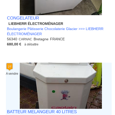
CONGELATEUR
LIEBHERR ÉLECTROMÉNAGER
Boulangerie Pâtisserie Chocolaterie Glacier >>> LIEBHERR
ÉLECTROMÉNAGER
56340
Bretagne
FRANCE
CARNAC
680,00 €
à débattre
A vendre
BATTEUR MELANGEUR 40 LITRES