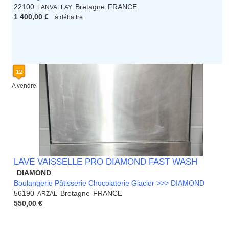
22100
Bretagne
FRANCE
LANVALLAY
1 400,00 €
à débattre
A vendre
LAVE VAISSELLE PRO DIAMOND FAST WASH
DIAMOND
Boulangerie Pâtisserie Chocolaterie Glacier >>> DIAMOND
56190
Bretagne
FRANCE
ARZAL
550,00 €