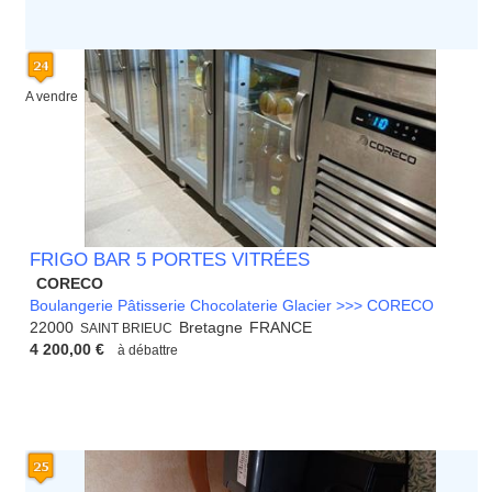
A vendre
FRIGO BAR 5 PORTES VITRÉES
CORECO
Boulangerie Pâtisserie Chocolaterie Glacier >>> CORECO
22000
Bretagne
FRANCE
SAINT BRIEUC
4 200,00 €
à débattre