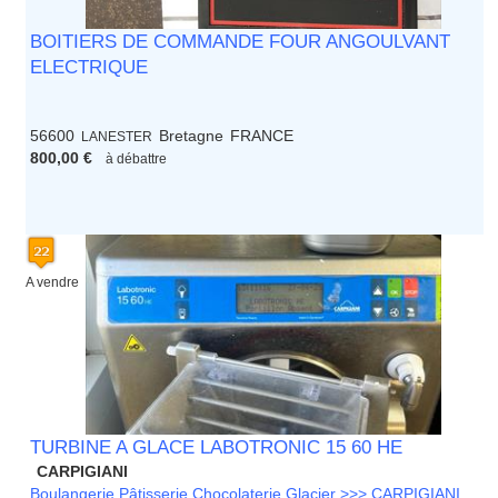
BOITIERS DE COMMANDE FOUR ANGOULVANT
ELECTRIQUE
56600
Bretagne
FRANCE
LANESTER
800,00 €
à débattre
A vendre
TURBINE A GLACE LABOTRONIC 15 60 HE
CARPIGIANI
Boulangerie Pâtisserie Chocolaterie Glacier >>> CARPIGIANI