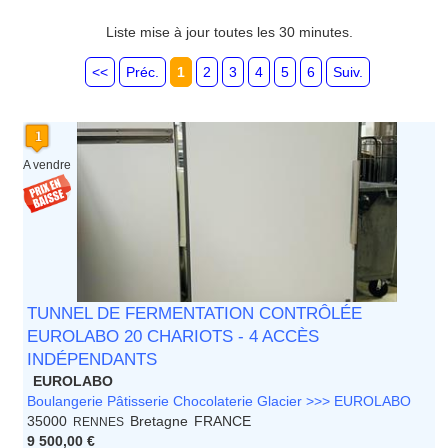
Languedoc Roussillon
Limousin
Liste mise à jour toutes les 30 minutes.
Lorraine
Martinique
<<
Préc.
1
2
3
4
5
6
Suiv.
Mayotte
Midi Pyrenees - Espagne -
Portugal
Nord Pas de Calais - Belgique -
A vendre
Pays Bas
Pays de la Loire
Picardie
Poitou Charentes
Principauté de Monaco
Provence Alpes Cote d'Azur -
Italie
Rhone Alpes
TUNNEL DE FERMENTATION CONTRÔLÉE
EUROLABO 20 CHARIOTS - 4 ACCÈS
INDÉPENDANTS
EUROLABO
Boulangerie Pâtisserie Chocolaterie Glacier >>> EUROLABO
35000
Bretagne
FRANCE
RENNES
9 500,00 €