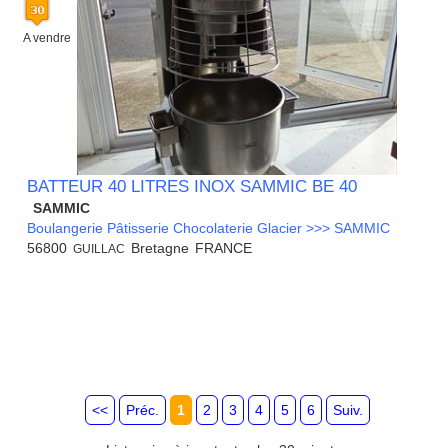
A vendre
BATTEUR 40 LITRES INOX SAMMIC BE 40
SAMMIC
Boulangerie Pâtisserie Chocolaterie Glacier >>> SAMMIC
56800
Bretagne
FRANCE
GUILLAC
<<
Préc.
1
2
3
4
5
6
Suiv.