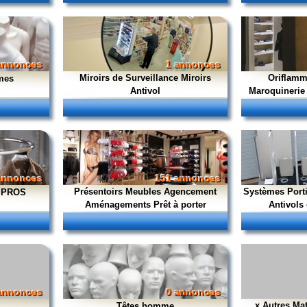
annonces
1 annonces
Miroirs de Surveillance Miroirs
Oriflamme
mes
Antivol
Maroquinerie
annonces
151 annonces
Présentoirs Meubles Agencement
Systèmes Porti
s PROS
Aménagements Prêt à porter
Antivols 
annonces
0 annonces
x Autres Mat
Têtes homme