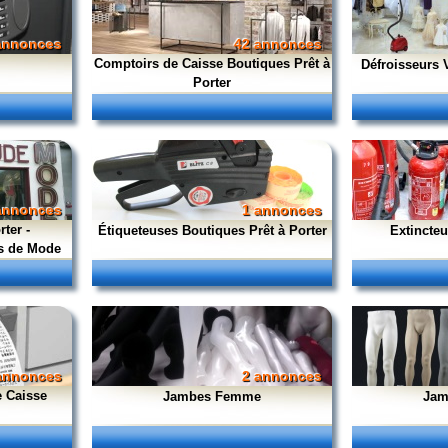
annonces
42 annonces
Comptoirs de Caisse Boutiques Prêt à
Défroisseurs 
Porter
annonces
1 annonces
ter -
Étiqueteuses Boutiques Prêt à Porter
Extincteu
s de Mode
annonces
2 annonces
e Caisse
Jambes Femme
Jam