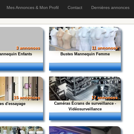
Mes Annonces & Mon Profil
Contact
Dernières annonces
3 annonces
11 annonces
annequin Enfants
Bustes Mannequin Femme
15 annonces
17 annonces
Caméras Écrans de surveillance -
es d'essayage
Vidéosurveillance