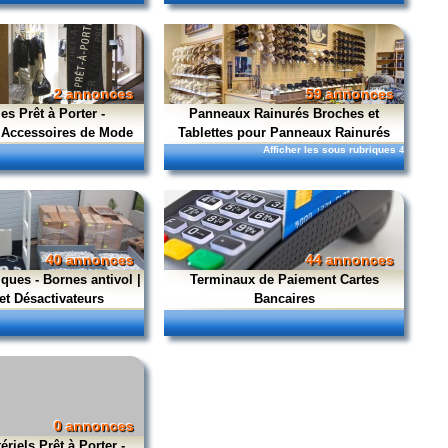
2 annonces
59 annonces
s Prêt à Porter -
Panneaux Rainurés Broches et
 Accessoires de Mode
Tablettes pour Panneaux Rainurés
Afficher les sous rubriques
4
40 annonces
44 annonces
ques - Bornes antivol |
Terminaux de Paiement Cartes
et Désactivateurs
Bancaires
0 annonces
ériels Prêt à Porter -