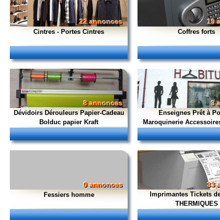
22 annonces
19 
Cintres - Portes Cintres
Coffres forts
8 annonces
3 
Dévidoirs Dérouleurs Papier-Cadeau
Enseignes Prêt à Por
Bolduc papier Kraft
Maroquinerie Accessoire
0 annonces
33 
Imprimantes Tickets d
Fessiers homme
THERMIQUES