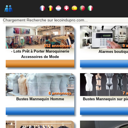
★★★ Mon moteur de recherche ★★★
Chargement Recherche sur lecoindupro.com...
852 annonces
9 
- Lots Prêt à Porter Maroquinerie
Alarmes boutiq
Accessoires de Mode
6 annonces
7 
Bustes Mannequin Homme
Bustes Mannequin sur p