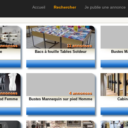
Accueil
Rechercher
Je publie une annonce
annonces
11 annonces
ue
Bacs à fouille Tables Soldeur
Bustes M
annonces
4 annonces
ied Femme
Bustes Mannequin sur pied Homme
Cabin