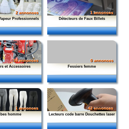
2 annonces
1 annonces
Vapeur Professionnels
Détecteurs de Faux Billets
14 annonces
0 annonces
rs et Accessoires
Fessiers femme
1 annonces
42 annonces
bes homme
Lecteurs code barre Douchettes laser