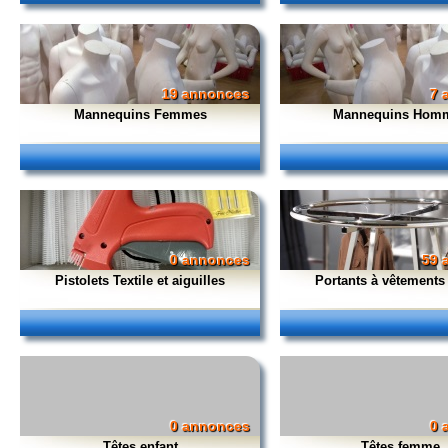
19 annonces
7 
Mannequins Femmes
Mannequins Hom
0 annonces
59 
Pistolets Textile et aiguilles
Portants à vêtement
0 annonces
0 
Têtes enfant
Têtes femme