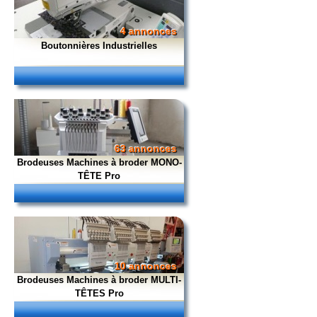
4 annonces
Boutonnières Industrielles
63 annonces
Brodeuses Machines à broder MONO-
TÊTE Pro
10 annonces
Brodeuses Machines à broder MULTI-
TÊTES Pro