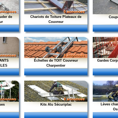
annonces
0 annonces
uder de
Chariots de Toiture Plateaux de
Coup
ur
Couvreur
annonces
3 annonces
LANTS
Échelles de TOIT Couvreur
Gardes Corp
ILES
Charpentier
annonces
0 annonces
Lèves cha
ues
Kits Alu Sécuriplac
Os