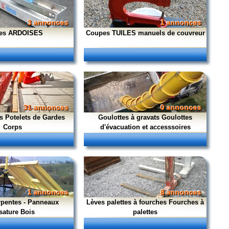
3 annonces
1 annonces
es ARDOISES
Coupes TUILES manuels de couvreur
31 annonces
0 annonces
s Potelets de Gardes
Goulottes à gravats Goulottes
Corps
d'évacuation et accesssoires
1 annonces
8 annonces
rpentes - Panneaux
Lèves palettes à fourches Fourches à
sature Bois
palettes