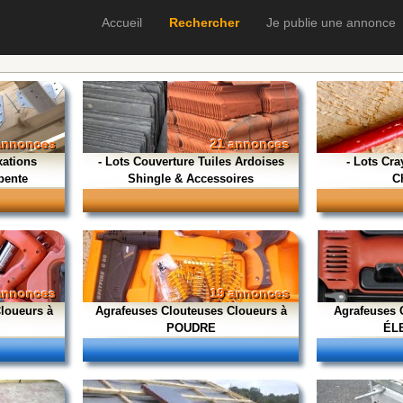
Accueil
Rechercher
Je publie une annonce
annonces
21 annonces
xations
- Lots Couverture Tuiles Ardoises
- Lots Cr
pente
Shingle & Accessoires
C
annonces
19 annonces
loueurs à
Agrafeuses Clouteuses Cloueurs à
Agrafeuses 
POUDRE
ÉL