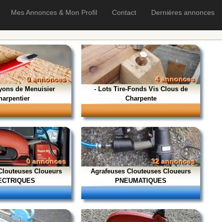
Mes Annonces & Mon Profil
Contact
Dernières annonces
0 annonces
4 annonces
ayons de Menuisier
- Lots Tire-Fonds Vis Clous de
harpentier
Charpente
0 annonces
32 annonces
Clouteuses Cloueurs
Agrafeuses Clouteuses Cloueurs
ECTRIQUES
PNEUMATIQUES