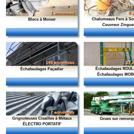
1 annonces
0 
Chalumeaux Fers à So
Blocs à Moiser
Couvreur Zingue
149 annonces
27 
Échafaudages ROU
Échafaudages Façadier
Échafaudages MOB
7 annonces
1 
Grignoteuses Cisailles à Métaux
Grues sur remorq
ÉLECTRO PORTATIF