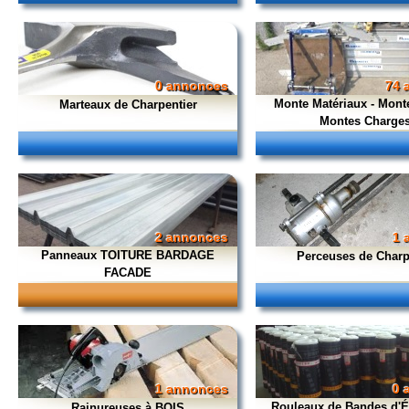
0 annonces
74 
Monte Matériaux - Monte
Marteaux de Charpentier
Montes Charge
2 annonces
1 
Panneaux TOITURE BARDAGE
Perceuses de Charp
FACADE
1 annonces
0 
Rouleaux de Bandes d'É
Rainureuses à BOIS