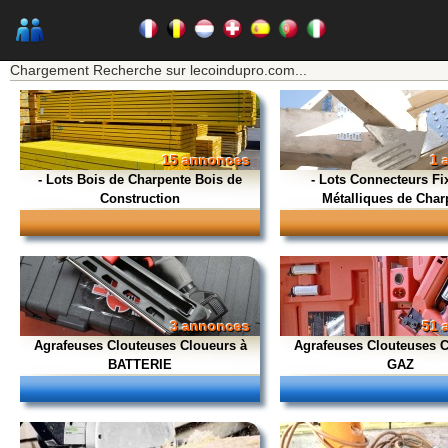
★★★ Mon moteur de recherche ★★★
Chargement Recherche sur lecoindupro.com...
15 annonces
1 
- Lots Bois de Charpente Bois de
- Lots Connecteurs Fi
Construction
Métalliques de Char
3 annonces
51 
Agrafeuses Clouteuses Cloueurs à
Agrafeuses Clouteuses C
BATTERIE
GAZ