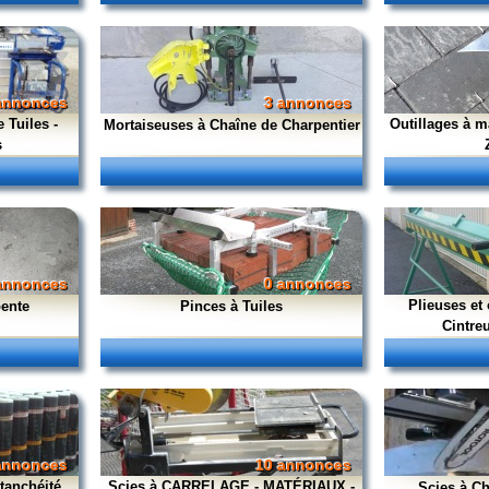
annonces
3 annonces
 Tuiles -
Outillages à m
Mortaiseuses à Chaîne de Charpentier
s
annonces
0 annonces
Plieuses et
ente
Pinces à Tuiles
Cintre
annonces
10 annonces
tanchéité
Scies à CARRELAGE - MATÉRIAUX -
Scies à C