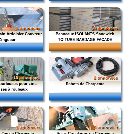
1 annonces
6 annonces
ain Ardoisier Couvreur
Panneaux ISOLANTS Sandwich
Zingueur
TOITURE BARDAGE FACADE
19 annonces
2 annonces
 ourleuses pour zinc
Rabots de Charpente
uses à rouleaux
1 annonces
5 annonces
haîne de Charpente
Scies Circulaires de Charpente